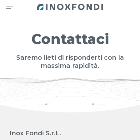
Menu
Skip
to
main
content
Contattaci
Saremo lieti di risponderti con la
massima rapidità.
Inox Fondi S.r.L.