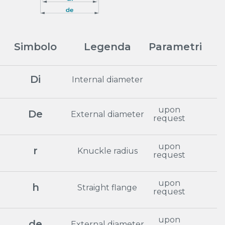
Simbolo
Legenda
Parametri
Di
Internal diameter
upon
De
External diameter
request
upon
r
Knuckle radius
request
upon
h
Straight flange
request
upon
de
External diameter