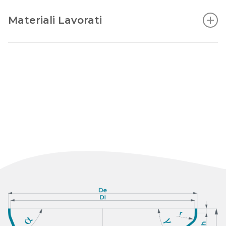
Materiali Lavorati
Acciaio inossidabile austenitico
Duplex
Super duplex
Leghe di nichel
Titanio
Ni Alloys
Monel
Inconel
Hastelloy